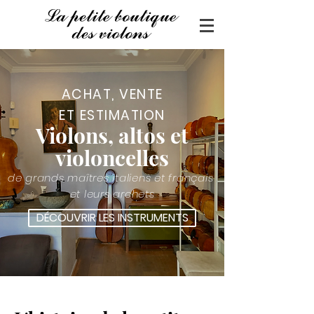
ACHAT, VENTE
ET
ESTIMATION
Violons, altos et
violoncelles
de grands maîtres italiens et français
et leurs archets
DÉCOUVRIR LES INSTRUMENTS