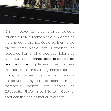
On y trouve les plus grands auteurs
italiens du dix huitième siècle aux côtés de
violons de la grande école parisienne du
dix-neuvième siècle, des Allemands de
l’école de Stainer ainsi que des violons de
Mirecourt
sélectionnés pour la qualité de
leur sonorité
. Egalement, des archets
français, dans une vaste gamme allant de
François Xavier Tourte à Jerome
Thibouville Lamy, en passant par de
nombreux maîtres des écoles de
D.Peccatte, FN.Voirin et E.Sartory. Ceux ci
sont certifiés par les meilleurs experts.