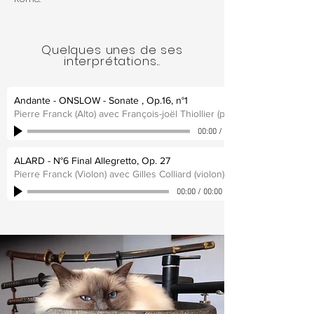
Quelques unes de ses
interprétations...
Andante - ONSLOW - Sonate , Op.16, n°1
Pierre Franck (Alto) avec François-joël Thiollier (piano)
00:00
/
00:00
ALARD - N°6 Final Allegretto, Op. 27
Pierre Franck (Violon) avec Gilles Colliard (violon)
00:00
/
00:00