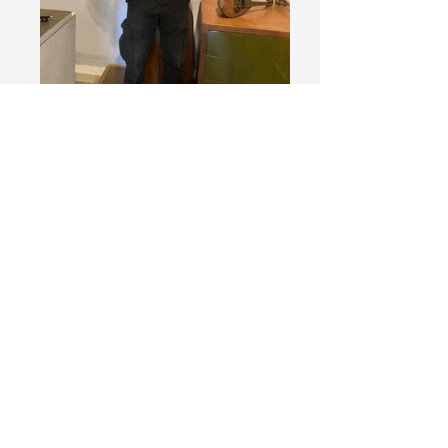
Jean Marc Phillips-Varjabédian